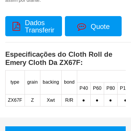
assim por diante.
Dados
Quote
Transferir
Especificações do Cloth Roll de
Emery Cloth Da ZX67F:
type
grain
backing
bond
P40
P60
P80
P100
ZX67F
Z
Xwt
R/R
●
●
●
●