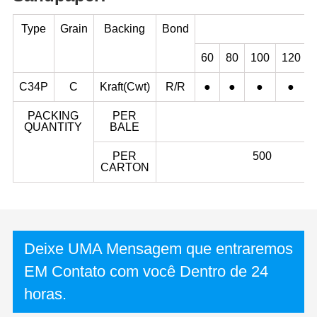
Type
Grain
Backing
Bond
60
80
100
120
C34P
C
Kraft(Cwt)
R/R
●
●
●
●
PACKING
PER
QUANTITY
BALE
PER
500
CARTON
Deixe UMA Mensagem que entraremos
EM Contato com você Dentro de 24
horas.