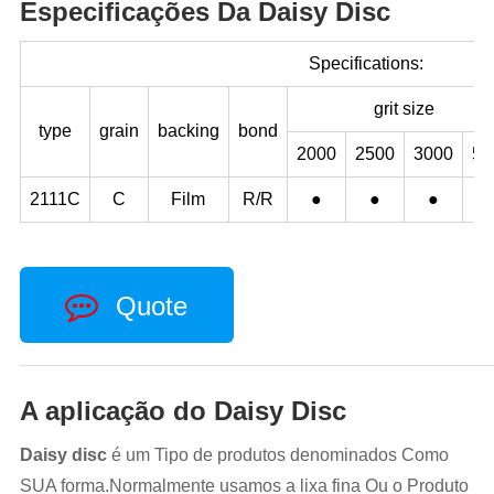
Especificações Da Daisy Disc
Specifications:
grit size
type
grain
backing
bond
2000
2500
3000
50
2111C
C
Film
R/R
●
●
●
Quote
A aplicação do Daisy Disc
Daisy disc
é um Tipo de produtos denominados Como
SUA forma.Normalmente usamos a lixa fina Ou o Produto