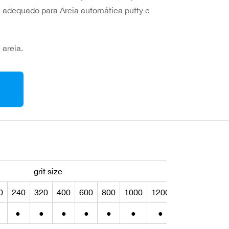
 adequado para Areia automática putty e
 areia.
grit size
0
240
320
400
600
800
1000
1200
1500
2000
●
●
●
●
●
●
●
●
●