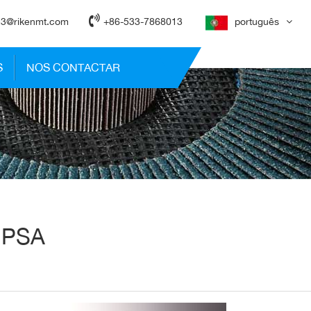
3@rikenmt.com
+86-533-7868013
português
S
NOS CONTACTAR
 PSA