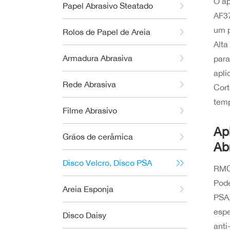
O a
Papel Abrasivo Steatado
AF37
um p
Rolos de Papel de Areia
Alta
Armadura Abrasiva
par
apli
Rede Abrasiva
Cort
temp
Filme Abrasivo
Ap
Grãos de cerâmica
Ab
Disco Velcro, Disco PSA
RMC
Pode
Areia Esponja
PSA,
espe
Disco Daisy
anti