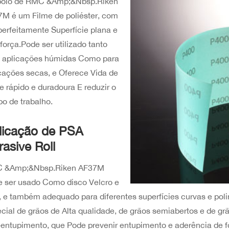
poio de RMC &Amp;&Nbsp.Riken
M é um Filme de poliéster, com
erfeitamente Superfície plana e
 força.Pode ser utilizado tanto
a aplicações húmidas Como para
cações secas, e Oferece Vida de
e rápido e duradoura E reduzir o
o de trabalho.
licação de PSA
rasive Roll
 &Amp;&Nbsp.Riken AF37M
 ser usado Como disco Velcro e
 e também adequado para diferentes superfícies curvas e pol
cial de grãos de Alta qualidade, de grãos semiabertos e de g
-entupimento, que Pode prevenir entupimento e aderência de f