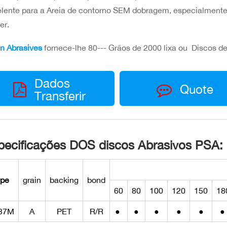
lente para a Areia de contorno SEM dobragem, especialmente
er.
n Abrasives
fornece-lhe 80--- Grãos de 2000 lixa ou Discos de
Dados
Quote
Transferir
pecificações DOS discos Abrasivos PSA:
ype
grain
backing
bond
60
80
100
120
150
18
37M
A
PET
R/R
●
●
●
●
●
●