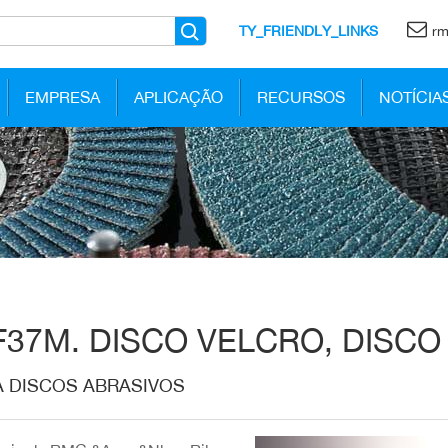
TY_FRIENDLY_LINKS
rm
EMPRESA
APLICAÇÃO
RECURSOS
NOTÍCIA
F37M. DISCO VELCRO, DISCO
A DISCOS ABRASIVOS