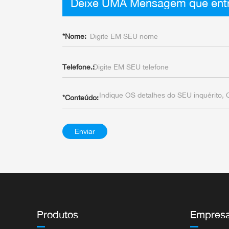
Deixe UMA Mensagem que entr
*
Nome:
Telefone.:
*
Conteúdo:
Enviar
Produtos
Empres