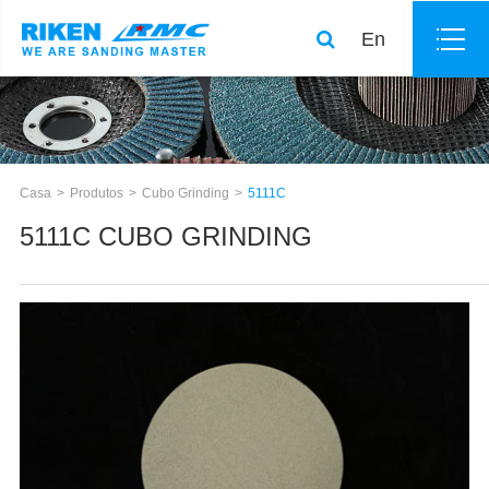
En
Casa
Produtos
Cubo Grinding
5111C
5111C CUBO GRINDING