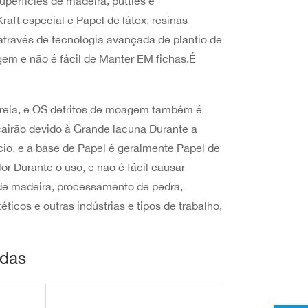
perfícies de madeira, putties e
aft especial e Papel de látex, resinas
através de tecnologia avançada de plantio de
gem e não é fácil de Manter EM fichas.É
reia, e OS detritos de moagem também é
cairão devido à Grande lacuna Durante a
ício, e a base de Papel é geralmente Papel de
lor Durante o uso, e não é fácil causar
de madeira, processamento de pedra,
icos e outras indústrias e tipos de trabalho,
adas