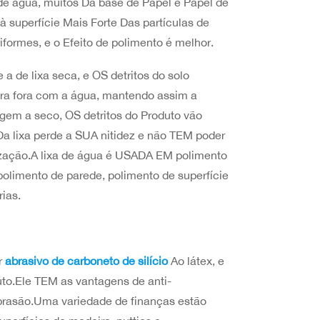
de água, muitos Da base de Papel é Papel de
 à superfície Mais Forte Das partículas de
iformes, e o Efeito de polimento é melhor.
 a de lixa seca, e OS detritos do solo
ara fora com a água, mantendo assim a
agem a seco, OS detritos do Produto vão
 Da lixa perde a SUA nitidez e não TEM poder
ilização.A lixa de água é USADA EM polimento
olimento de parede, polimento de superfície
ias.
ar
abrasivo de carboneto de silício
Ao látex, e
uto.Ele TEM as vantagens de anti-
à abrasão.Uma variedade de finanças estão