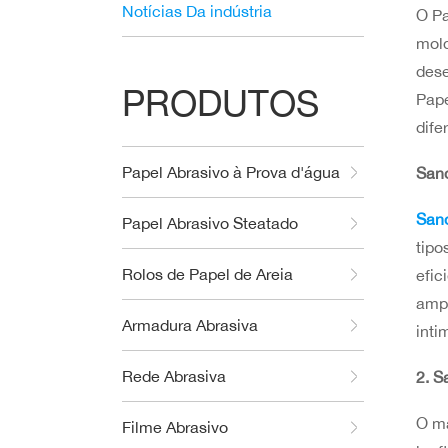
Notícias Da indústria
O Pa
mold
dese
PRODUTOS
Pape
dife
Papel Abrasivo à Prova d'água
San
San
Papel Abrasivo Steatado
tipo
Rolos de Papel de Areia
efic
ampl
Armadura Abrasiva
inti
Rede Abrasiva
2. S
O ma
Filme Abrasivo