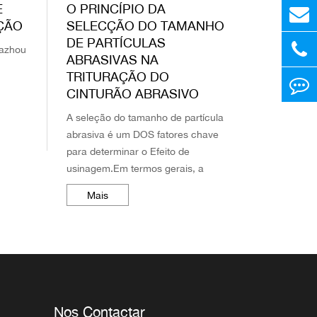
E
O PRINCÍPIO DA
AÇÃO
SELECÇÃO DO TAMANHO
DE PARTÍCULAS
Pazhou
ABRASIVAS NA
TRITURAÇÃO DO
CINTURÃO ABRASIVO
A seleção do tamanho de partícula
abrasiva é um DOS fatores chave
para determinar o Efeito de
usinagem.Em termos gerais, a
escolha do tamanho Da partícula
Mais
deve considerar OS seguintes
aspectos.(1) Se o ma...
Nos Contactar