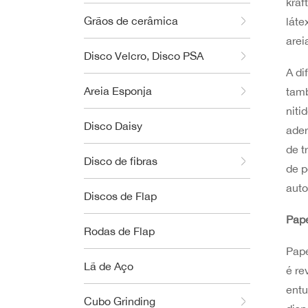
kraf
Grãos de cerâmica
láte
arei
Disco Velcro, Disco PSA
A di
Areia Esponja
tamb
niti
Disco Daisy
ader
de t
Disco de fibras
de p
auto
Discos de Flap
Pape
Rodas de Flap
Pape
Lã de Aço
é re
entu
Cubo Grinding