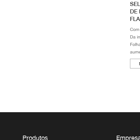
SE
DE
FLA
Com 
Da i
Folh
aume
ABA 
moag
Da es
Produtos
Empres