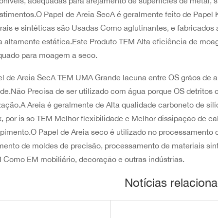
oníveis, adequadas para arejamento de superfícies de metal, su
stimentos.O Papel de Areia SecA é geralmente feito de Papel Kr
rais e sintéticas são Usadas Como aglutinantes, e fabricados 
a altamente estática.Este Produto TEM Alta eficiência de moa
quado para moagem a seco.
l de Areia SecA TEM UMA Grande lacuna entre OS grãos de a
de.Não Precisa de ser utilizado com água porque OS detritos 
ização.A Areia é geralmente de Alta qualidade carboneto de sil
x, por is so TEM Melhor flexibilidade e Melhor dissipação de ca
pimento.O Papel de Areia seco é utilizado no processamento 
mento de moldes de precisão, processamento de materiais sintét
Como EM mobiliário, decoração e outras indústrias.
Notícias relacion