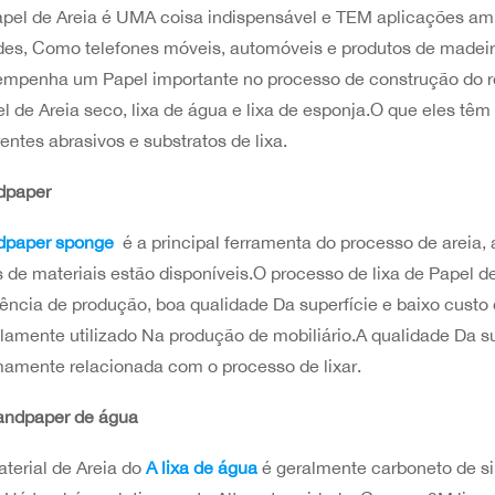
pel de Areia é UMA coisa indispensável e TEM aplicações amp
es, Como telefones móveis, automóveis e produtos de madeir
mpenha um Papel importante no processo de construção do re
l de Areia seco, lixa de água e lixa de esponja.O que eles t
rentes abrasivos e substratos de lixa.
dpaper
dpaper sponge
é a principal ferramenta do processo de areia, 
s de materiais estão disponíveis.O processo de lixa de Papel d
iência de produção, boa qualidade Da superfície e baixo cust
amente utilizado Na produção de mobiliário.A qualidade Da s
mamente relacionada com o processo de lixar.
andpaper de água
terial de Areia do
A lixa de água
é geralmente carboneto de si