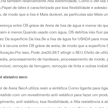
t.Há também relativamente Alta extremidade, Como o 3M lixa 
x.Papel de látex é caracterizado por boa flexibilidade e adesão
a, de modo que a lixa é Mais durável, as partículas são Mais un
ferença entre OS grãos de Areia de lixa de água é menor do que
ém é menor.Quando usado com água, OS detritos irão fluir p
dez Da superfície Da lixa.Se a lixa de água for USADA para mo
ir à lacuna entre OS grãos de areia, de modo que a superfície
rituração.Por isso, Pode Jos35;39;T atingir o SEU Efeito de ut
edra, processamento de hardware, processamento de molde, p
móvel, remoção de ferrugem, remoção de tinta e outras indústr
l abrasivo seco
l de Areia SecA utiliza resin a sintética Como ligante para lig
vestido com um revestimento anti-estático para fazer um prod
pimento, anti-estático, boa flexibilidade, e Alta resistência 