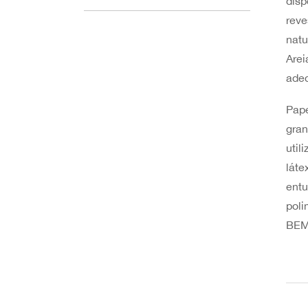
disp
reve
natu
Arei
ade
Pape
gran
util
láte
entu
poli
BEM 