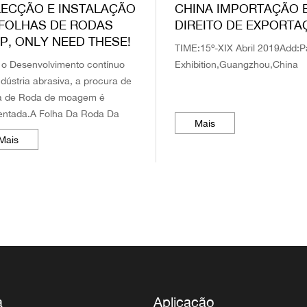
LECÇÃO E INSTALAÇÃO
CHINA IMPORTAÇÃO 
 FOLHAS DE RODAS
DIREITO DE EXPORT
P, ONLY NEED THESE!
TIME:15º-XIX Abril 2019Add:
o Desenvolvimento contínuo
Exhibition,Guangzhou,China
ndústria abrasiva, a procura de
a de Roda de moagem é
ntada.A Folha Da Roda Da
Mais
Pode ser dividida EM Roda de
Mais
em plana, Roda de moagem
fera, cilíndrica...
a
Aplicação