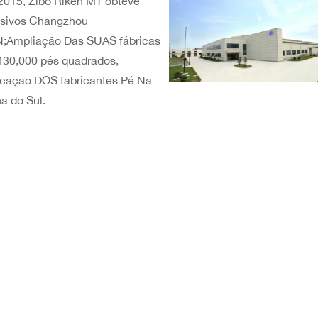
015, Zibo Riken MT obteve
asivos Changzhou
;Ampliação Das SUAS fábricas
430,000 pés quadrados,
cação DOS fabricantes Pé Na
a do Sul.