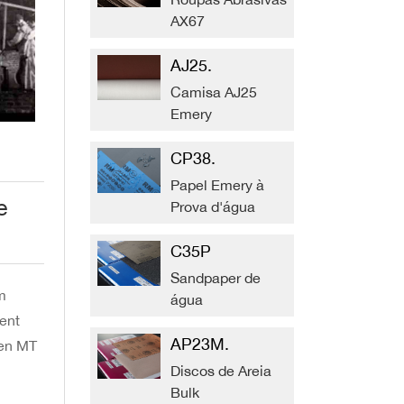
AX67
AJ25.
Camisa AJ25
Emery
CP38.
Papel Emery à
e
Prova d'água
C35P
Sandpaper de
m
água
ent
AP23M.
ken MT
Discos de Areia
Bulk