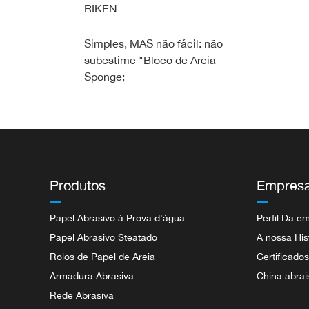
RIKEN
Simples, MAS não fácil: não
subestime "Bloco de Areia
Sponge;
Produtos
Empres
Papel Abrasivo à Prova d'água
Perfil Da e
Papel Abrasivo Steatado
A nossa His
Rolos de Papel de Areia
Certificado
Armadura Abrasiva
China abrai
Rede Abrasiva