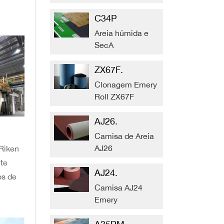
C34P
Areia húmida e
SecA
ZX67F.
Clonagem Emery
Roll ZX67F
AJ26.
Camisa de Areia
AJ26
 Riken
nte
AJ24.
os de
Camisa AJ24
Emery