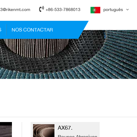
3@rikenmt.com
+86-533-7868013
português
S
NOS CONTACTAR
AX67.
Roupas Abrasivas