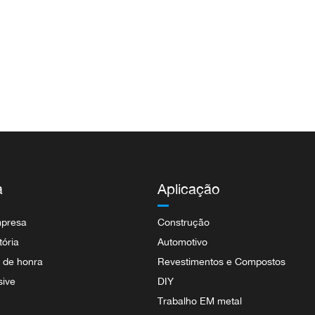
a
Aplicação
mpresa
Construção
tória
Automotivo
s de honra
Revestimentos e Compostos
sive
DIY
Trabalho EM metal