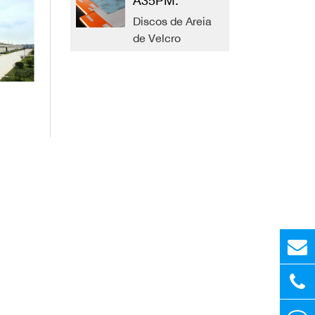
A35PM.
Discos de Areia
de Velcro