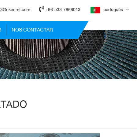
3@rikenmt.com
+86-533-7868013
português
S
NOS CONTACTAR
ATADO