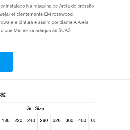
er instalado Na máquina de Areia de pressão
 arejar eficientemente EM rosewood,
rdware e pintura e assim por diante.A Areia
r o que Melhor se adequa às SUAS
a:
Grit Size
180
220
240
280
320
360
400
600
800
1000