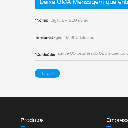
Deixe UMA Mensagem que entr
*
Nome:
Telefone.:
*
Conteúdo:
Enviar
Produtos
Empres