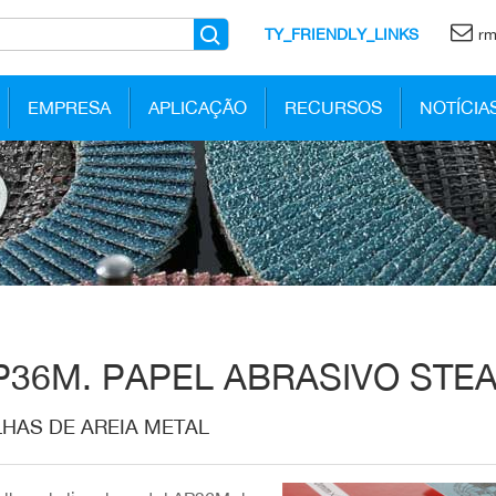
TY_FRIENDLY_LINKS
rm
EMPRESA
APLICAÇÃO
RECURSOS
NOTÍCIA
P36M. PAPEL ABRASIVO STE
HAS DE AREIA METAL