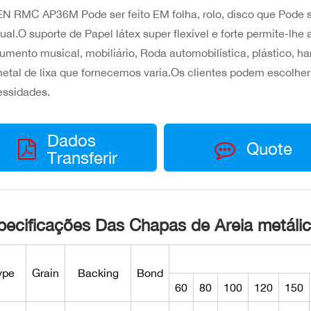
N RMC AP36M Pode ser feito EM folha, rolo, disco que Pode s
al.O suporte de Papel látex super flexível e forte permite-lhe
rumento musical, mobiliário, Roda automobilística, plástico, ha
etal de lixa que fornecemos varia.Os clientes podem escolhe
essidades.
Dados
Quote
Transferir
pecificações Das Chapas de Areia metálic
ype
Grain
Backing
Bond
60
80
100
120
150