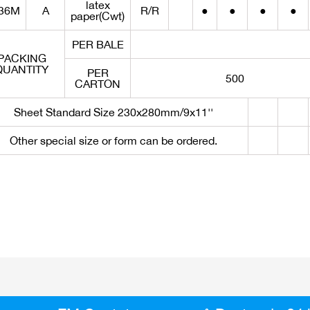
latex
36M
A
R/R
●
●
●
●
paper(Cwt)
PER BALE
PACKING
QUANTITY
PER
500
CARTON
Sheet Standard Size 230x280mm/9x11''
Other special size or form can be ordered.