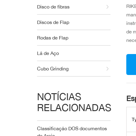
RIKE
Disco de fibras
manu
Discos de Flap
inst
de m
Rodas de Flap
nec
Lã de Aço
Cubo Grinding
NOTÍCIAS
Es
RELACIONADAS
T
Classificação DOS documentos
de Areia