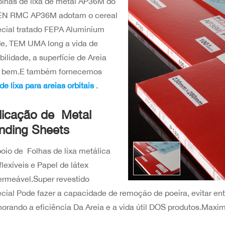
olhas de lixa de metal AP36M do
EN RMC AP36M adotam o cereal
cial tratado FEPA Aluminium
e, TEM UMA long a vida de
bilidade, a superfície de Areia
á bem.E também fornecemos
de lixa para areias orbitais
.
licação de Metal
nding Sheets
oio de Folhas de lixa metálica
flexíveis e Papel de látex
rmeável.Super revestido
cial Pode fazer a capacidade de remoção de poeira, evitar en
orando a eficiência Da Areia e a vida útil DOS produtos.Max