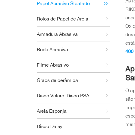
As f
Papel Abrasivo Steatado
RIK
espe
Rolos de Papel de Areia
Oxid
Armadura Abrasiva
dura
est
Rede Abrasiva
400 
Filme Abrasivo
Ap
Sa
Grãos de cerâmica
O ap
Disco Velcro, Disco PSA
são 
impe
Areia Esponja
espe
melh
Disco Daisy