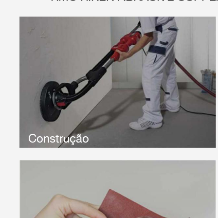
Riken Abrasives fornece UMA ampla Gama de lixas
abrasivas para Serem Usadas Na construção.Diferentes
tipos de pano de Areia podem ser escolhidos para
atender nossos clientes \\\\ 35;39;Necessidades.
Construção
Riken Abrasives produz UMA ampla Gama de produtos de