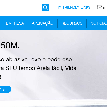
TY_FRIENDLY_LINKS
rm
EMPRESA
APLICAÇÃO
RECURSOS
NOTÍCIA
50M.
co abrasivo roxo e poderoso
va SEU tempo.Areia fácil, Vida
!
AIS