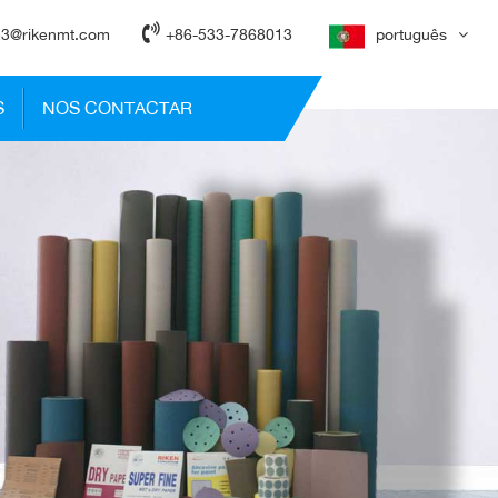
3@rikenmt.com
+86-533-7868013
português
S
NOS CONTACTAR