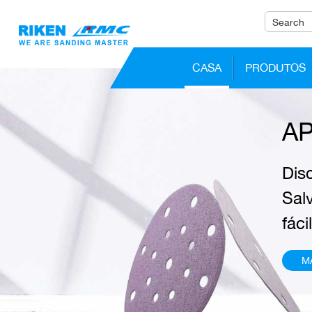
CASA
PRODUTOS
AP
Dis
Sal
fácil
M