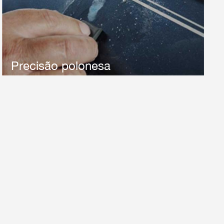
Riken Abrasives oferece UMA variedade de abrasivos a
granel e serviço personalizado também está
disponível.Podemos otimizar SEU polimento de precisão
para atender SUAS exigências.
Precisão polonesa