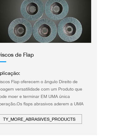
iscos de Flap
plicação:
iscos Flap oferecem o ângulo Direito de
oagem versatilidade com um Produto que
ode moer e terminar EM UMA única
peração.Os flaps abrasivos aderem a UMA
laca de apoio rígida.É a Placa traseira que
ornece estabilidade Durante a operação com
TY_MORE_ABRASIVES_PRODUCTS
orte Mais frio, Menos vibração e acabamento
ais suave SEM arrancar.