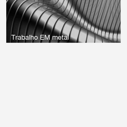
abrasivos para USO diferente.Fornecemos filmes de lixa
abrasiva de Alta qualidade e de longa duração
para Depuração, pintura de
remoção, Ferrugem, Descoloração, preparação de
soldadura, tratamento de superfície, etc.
Trabalho EM metal