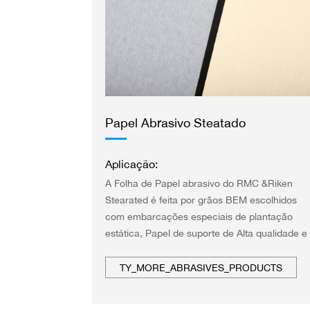
Papel Abrasivo Steatado
Aplicação:
A Folha de Papel abrasivo do RMC &Riken
Stearated é feita por grãos BEM escolhidos
com embarcações especiais de plantação
estática, Papel de suporte de Alta qualidade e
Resina sintética, revestimentos anti-estáticos 
anti-bloqueantes Na SUA superfície por
TY_MORE_ABRASIVES_PRODUCTS
técnicas especiais.