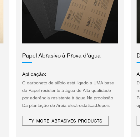
Papel Abrasivo à Prova d'água
D
Aplicação:
A
O carboneto de silício está ligado a UMA base
D
de Papel resistente à água de Alta qualidade
m
por aderência resistente à água Na procissão
P
Da plantação de Areia electrostática.Depois
o
e
curado a UMA temperatura elevada.
P
f
TY_MORE_ABRASIVES_PRODUCTS
C
M