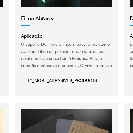
Filme Abrasivo
D
Aplicação:
A
O suporte Do Filme é impermeável e resistente
D
Ao óleo, Filme de poliéster não é fácil de ser
c
danificado e a superfície é Mais lisa.Para a
f
superfície côncava e convexa, O Filme abrasivo
p
terá um BOM trabalho.Ele Pode fornecer a
superfície de trabalho fina e ser Dobrado para
TY_MORE_ABRASIVES_PRODUCTS
qualquer forma, não quebrado.