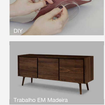
Papel abrasivo.Trabalhamos para satisfazer OS nossos
clientes.39;Necessidades DOS produtos do Mercado
DIY.O que fornecemos Pode ser utilizado EM Casa Ou
EM locais de trabalho.
DIY
Papéis de Areia abrasivos são amplamente usados EM
trabalho de madeira.Riken Abrasive fornece abrasivos a
granel, incutindo impermeável Papel abrasivo, película
abrasiva, etc. Você Pode escolher o Tipo de Filme
abrasivo que Melhor se adequa às SUAS necessidades.
Trabalho EM Madeira