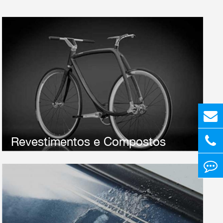
Riken Abrasives fornece UMA ampla Gama de Papel
abrasivo para aplicação Na indústria de revestimento e
composição.Estes papéis abrasivos podem ser usados
EM Corte de bordas, depuração, Areia superficial e
polimento Como você precisa.
Revestimentos e Compostos