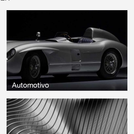
A Riken Abrasives fornece UMA série de artigos abrasivos
de Alta qualidade para lixar e polir produtos automotivos,
incluindo séries de Papel abrasivo à Prova de
água, Séries de Papel abrasivo, grãos cerâmicos, etc.
Estes produtos abrasivos ajudam a alcançar um
acabamento bonito SEM arranhões profundos.
Automotivo
Riken Abrasives fornece diferentes tipos de papéis