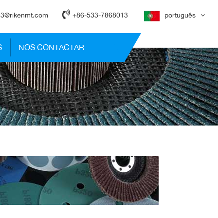
3@rikenmt.com
+86-533-7868013
português
S
NOS CONTACTAR