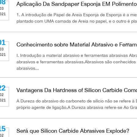
08
Aplicação Da Sandpaper Esponja EM Poliment
03
021
1. A introdução de Papel de Areia Esponja de Esponja é a m
plantado com UMA camada de Areia no papel, e o outro é p
01
Conhecimento sobre Material Abrasivo e Ferram
03
021
Ⅰ. Introdução a material abrasivo e ferramentas abrasivas Ab
abrasivos e ferramentas abrasivas.Abrasivos são conhecidos
abrasivos...
22
Vantagens Da Hardness of Silicon Carbide Com
02
021
A Dureza do abrasivo do carboneto de silício não se refere à 
próprio agente de ligação.A Dureza abrasiva refere-se Ao Grau
15
Será que Silicon Carbide Abrasives Explode?
02