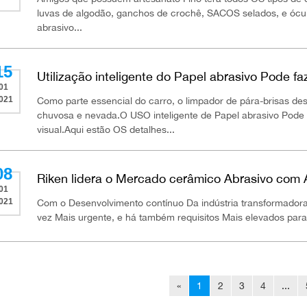
luvas de algodão, ganchos de crochê, SACOS selados, e ócul
abrasivo...
15
Utilização inteligente do Papel abrasivo Pode f
01
021
Como parte essencial do carro, o limpador de pára-brisas 
chuvosa e nevada.O USO inteligente de Papel abrasivo Pode
visual.Aqui estão OS detalhes...
08
Riken lidera o Mercado cerâmico Abrasivo com 
01
021
Com o Desenvolvimento contínuo Da indústria transformadora
vez Mais urgente, e há também requisitos Mais elevados para 
«
1
2
3
4
...