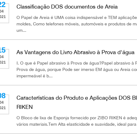
22
Classificação DOS documentos de Areia
04
021
O Papel de Areia é UMA coisa indispensável e TEM aplicaçõe
moldes, Como telefones móveis, automóveis e produtos de m
um...
15
As Vantagens do Livro Abrasivo à Prova d'água
04
021
Ⅰ. O que é Papel abrasivo à Prova de água?Papel abrasivo à
Prova de água, porque Pode ser imerso EM água ou Areia co
impermeável é b...
08
Características do Produto e Aplicações DOS B
04
RIKEN
021
O Bloco de lixa de Esponja fornecido por ZIBO RIKEN é adeq
vários materiais.Tem Alta elasticidade e suavidade, ideal p