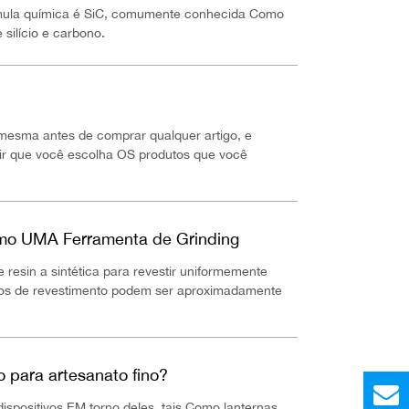
fórmula química é SiC, comumente conhecida Como
ilício e carbono.
mesma antes de comprar qualquer artigo, e
ir que você escolha OS produtos que você
omo UMA Ferramenta de Grinding
de resin a sintética para revestir uniformemente
odos de revestimento podem ser aproximadamente
 para artesanato fino?
spositivos EM torno deles, tais Como lanternas,