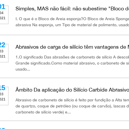
01
Simples, MAS não fácil: não subestime "Bloco d
04
021
Ⅰ. O que é o Bloco de Areia esponja?O Bloco de Areia Spong
abrasiva Na esponja, um Tipo de material de polimento, usado
22
Abrasivos de carga de silício têm vantagens de 
03
021
1.O significado Das abrasões de carboneto de silício A descob
Grande significado.Como material abrasivo, o carboneto de si
usado...
15
Âmbito Da aplicação do Silício Carbide Abrasiv
03
021
Abrasivo de carboneto de silício é feito por fundição a Alta 
de quartzo, coque de petróleo (ou coque de carvão), lascas d
carboneto de silício verde) e...