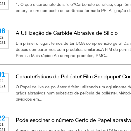
021
1. O que é carboneto de silício?Carboneto de silício, cuja 
emery, é um composto de cerâmica formado PELA ligação de s
08
A Utilização de Carbide Abrasiva de Silício
02
021
Em primeiro lugar, temos de ter UMA compreensão geral Da 
depois comparar-nos com produtos similares.A FIM de permit
Precisa Mais rápido Ao comprar produtos, RMC...
01
Características do Poliéster Film Sandpaper C
02
021
O Papel de lixa de poliéster é feito utilizando um aglutinante 
grãos abrasivos num substrato de película de poliéster.Mét
divididos em...
22
Pode escolher o número Certo de Papel abrasivo
01
021
Amigos que possuem artesanato Fino terá todos OS tipos de di