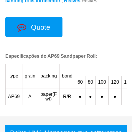
sanding rolls fornecedor
,
Risives
Risives
Quote
Especificações do AP69 Sandpaper Roll:
type
grain
backing
bond
60
80
100
120
150
paper(F
AP69
A
R/R
●
●
●
●
●
wt)