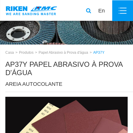
En
Casa
Produtos
Papel Abrasivo à Prova d'água
AP37Y
AP37Y PAPEL ABRASIVO À PROVA
D'ÁGUA
AREIA AUTOCOLANTE