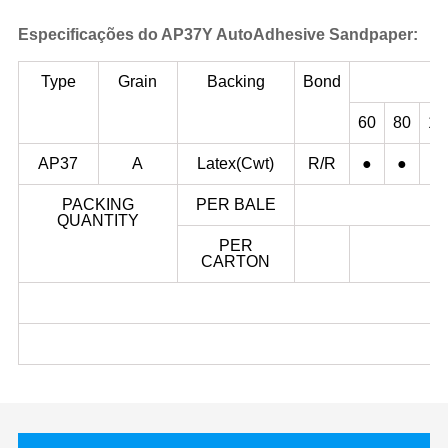
Especificações do AP37Y AutoAdhesive Sandpaper:
Type
Grain
Backing
Bond
60
80
10
AP37
A
Latex(Cwt)
R/R
●
●
●
PACKING
PER BALE
QUANTITY
PER
CARTON