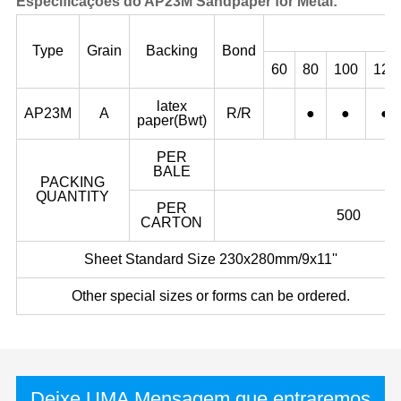
Especificações do AP23M Sandpaper for Metal:
Type
Grain
Backing
Bond
60
80
100
120
latex
AP23M
A
R/R
●
●
●
paper(Bwt)
PER
BALE
PACKING
QUANTITY
PER
500
CARTON
Sheet Standard Size 230x280mm/9x11''
Other special sizes or forms can be ordered.
Deixe UMA Mensagem que entraremos