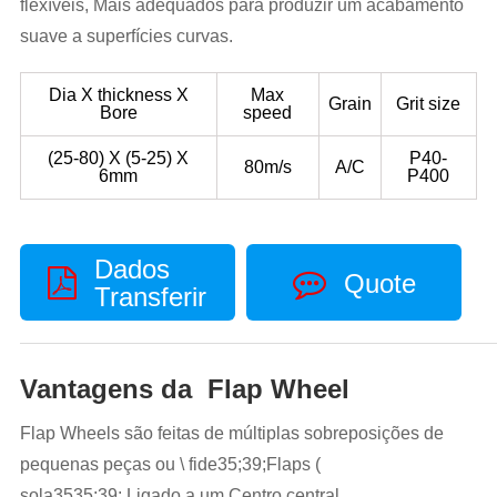
flexíveis, Mais adequados para produzir um acabamento
suave a superfícies curvas.
Dia X thickness X
Max
Grain
Grit size
Bore
speed
(25-80) X (5-25) X
P40-
80m/s
A/C
6mm
P400
Dados
Quote
Transferir
Vantagens da Flap Wheel
Flap Wheels são feitas de múltiplas sobreposições de
pequenas peças ou \ fide35;39;Flaps (
sola3535;39;,Ligado a um Centro central.