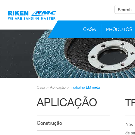
CASA
PRODUTOS
Casa
Aplicação
Trabalho EM metal
APLICAÇÃO
T
Construção
Nós
de s