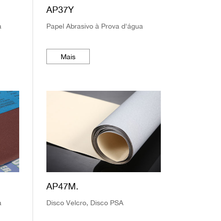
AP37Y
a
Papel Abrasivo à Prova d'água
Mais
AP47M.
a
Disco Velcro, Disco PSA