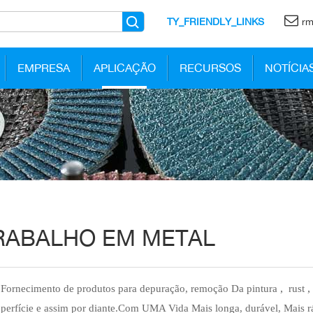
TY_FRIENDLY_LINKS
rm
EMPRESA
APLICAÇÃO
RECURSOS
NOTÍCIA
RABALHO EM METAL
,
Fornecimento de produtos para depuração, remoção Da pintura
rust
uperfície e assim por diante.Com UMA Vida Mais longa, durável, Mais r