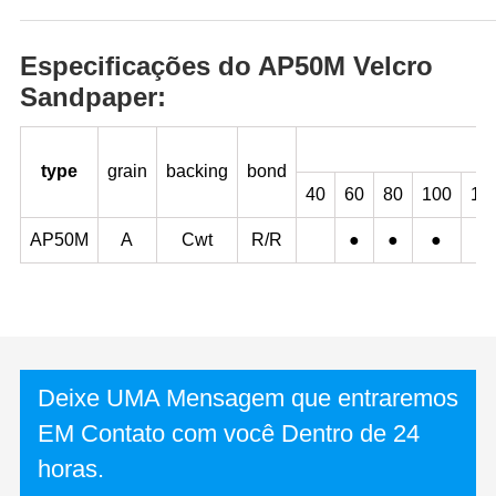
Especificações do AP50M Velcro
Sandpaper:
type
grain
backing
bond
40
60
80
100
12
AP50M
A
Cwt
R/R
●
●
●
●
Deixe UMA Mensagem que entraremos
EM Contato com você Dentro de 24
horas.